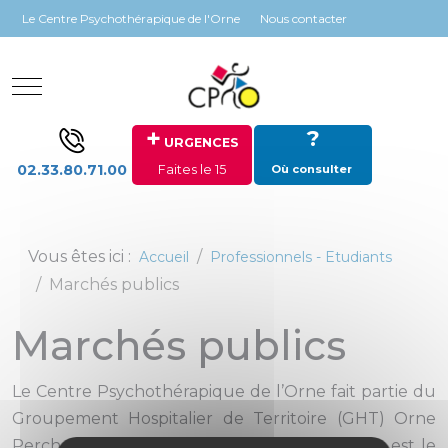
Panneau de gestion des cookies
Le Centre Psychothérapique de l'Orne
Nous contacter
Mobile Menu Toggle
+
?
URGENCES
02.33.80.71.00
Faites le 15
Où consulter
Vous êtes ici :
Accueil
Professionnels - Etudiants
Marchés publics
Marchés publics
Le Centre Psychothérapique de l’Orne fait partie du
Groupement Hospitalier de Territoire (GHT) Orne
Perche Saosnois dont l’établissement support est le