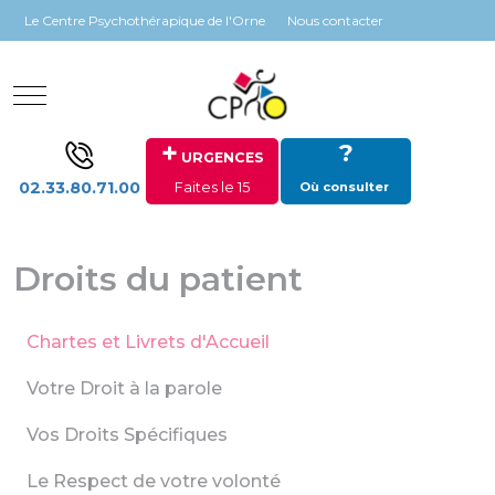
Panneau de gestion des cookies
Le Centre Psychothérapique de l'Orne
Nous contacter
Mobile Menu Toggle
+
?
URGENCES
02.33.80.71.00
Faites le 15
Où consulter
Droits du patient
Chartes et Livrets d'Accueil
Votre Droit à la parole
Vos Droits Spécifiques
Le Respect de votre volonté