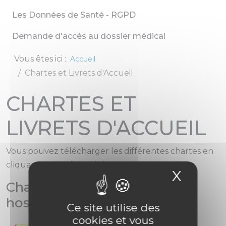
Les Données de Santé - RGPD
Demande d'accès au dossier médical
Vous êtes ici :
Accueil
Chartes et Livrets d'Accueil
CHARTES ET
LIVRETS D'ACCUEIL
Vous pouvez télécharger les différentes chartes en
cliquant sur les liens ci-dessous :
X
Masqu
Charte de la personne
hospitalisée :
Ce site utilise des
cookies et vous