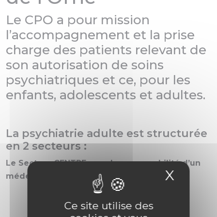
Le CPO a pour mission
l’accompagnement et la prise
charge des patients relevant de
son autorisation de soins
psychiatriques et ce, pour les
enfants, adolescents et adultes.
La psychiatrie adulte est structurée
en 2 secteurs :
Le Secteur CENTRE sous la responsabilité d’un
X
Masqu
médecin psychiatre chef de pôle :
Alençon,
Ce site utilise des
La Ferté Macé,