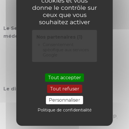
cookies et vous
Argentan.
donne le contrôle sur
ceux que vous
souhaitez activer
Le Secteur EST sous la responsabilité d’un
médecin psychiatre chef de pôle :
Nos partenaires (1)
Consentement
L’Aigle,
spécifique aux services
Google
Mortagne,
Bellême.
Tout accepter
Tout refuser
Le dispositif de soins est composé de :
Personnaliser
142 Lits d’hospitalisation,
63 Places d’hôpitaux de jour,
Politique de confidentialité
8 Centres médico psychologiques/CATTP.