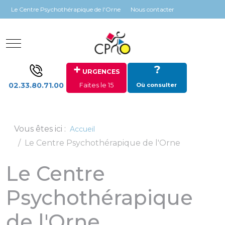
Panneau de gestion des cookies
Le Centre Psychothérapique de l'Orne
Nous contacter
Mobile Menu Toggle
+
?
URGENCES
02.33.80.71.00
Faites le 15
Où consulter
Vous êtes ici :
Accueil
Le Centre Psychothérapique de l'Orne
Le Centre
Psychothérapique
de l'Orne