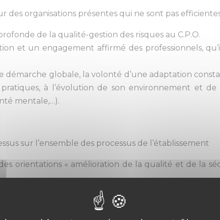
r des organisations présentes qui ne sont pas efficientes
fonde de la qualité-gestion des risques au C.P.O.
ation et un engagement affirmé des professionnels, qu’i
tte démarche globale, la volonté d’une adaptation consta
ratiques, à l’évolution de son environnement et de l
anté mentale,…).
ssus sur l’ensemble des processus de l’établissement
 orientations « amélioration de la qualité et de la sécu