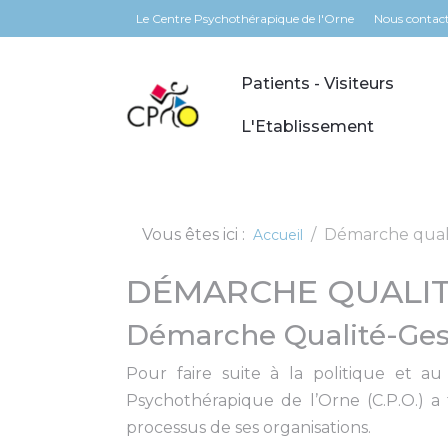
Panneau de gestion des cookies
Le Centre Psychothérapique de l'Orne
Nous contac
Patients - Visiteurs
L'Etablissement
Vous êtes ici :
Démarche qual
Accueil
DÉMARCHE QUALITÉ
Démarche Qualité-Gest
Pour faire suite à la politique et a
Psychothérapique de l’Orne (C.P.O.) a
processus de ses organisations.