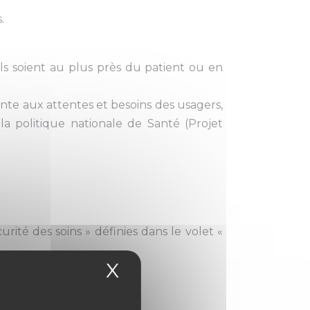
.
ls soient au plus près du patient ou en
nte aux attentes et besoins des usagers,
a politique nationale de Santé (Projet
rité des soins » définies dans le volet «
X
Masquer le bandea