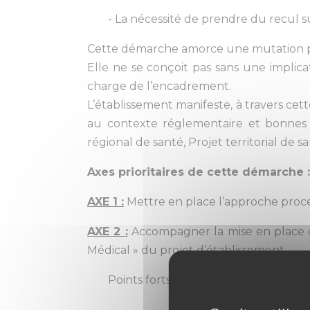
- La nécessité de prendre du recul su
Cette démarche amorce une mutation pro
Elle ne se conçoit pas sans une implic
charge de l’encadrement.
L’établissement manifeste, à travers ce
au contexte réglementaire et bonnes p
régional de santé, Projet territorial de s
Axes prioritaires de cette démarche :
AXE 1 :
Mettre en place l’approche proce
AXE 2 :
Accompagner la mise en place des
Médical » du projet d’établissement.
Points forts :