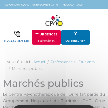
Panneau de gestion des cookies
Le Centre Psychothérapique de l'Orne
Nous contacter
Mobile Menu Toggle
+
?
URGENCES
02.33.80.71.00
Faites le 15
Où consulter
Vous êtes ici :
Accueil
Professionnels - Etudiants
Marchés publics
Marchés publics
Le Centre Psychothérapique de l’Orne fait partie du
Groupement Hospitalier de Territoire (GHT) Orne
Perche Saosnois dont l’établissement support est le