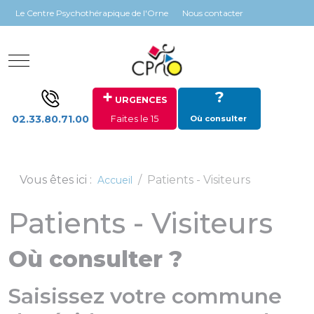
Panneau de gestion des cookies
Le Centre Psychothérapique de l'Orne
Nous contacter
Mobile Menu Toggle
+
?
URGENCES
02.33.80.71.00
Faites le 15
Où consulter
Vous êtes ici :
Patients - Visiteurs
Accueil
Patients - Visiteurs
Où consulter ?
Saisissez votre commune