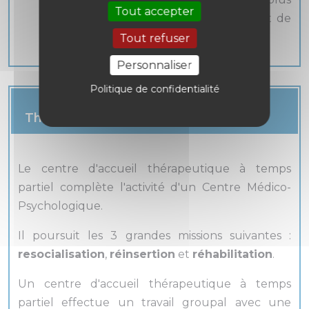
Tout accepter
adaptée conformément à son projet de
soins et son parcours de vie.
Tout refuser
Personnaliser
Politique de confidentialité
Le CATTP (Centre d’Accueil
Thérapeutique à Temps Partiel )
Le centre d'accueil thérapeutique à temps
partiel complète l'activité d'un Centre Médico-
Psychologique.
Il poursuit les 3 grandes missions suivantes :
resocialisation
,
réinsertion
et
réhabilitation
.
Un centre d'accueil thérapeutique à temps
partiel effectue un travail groupal avec une