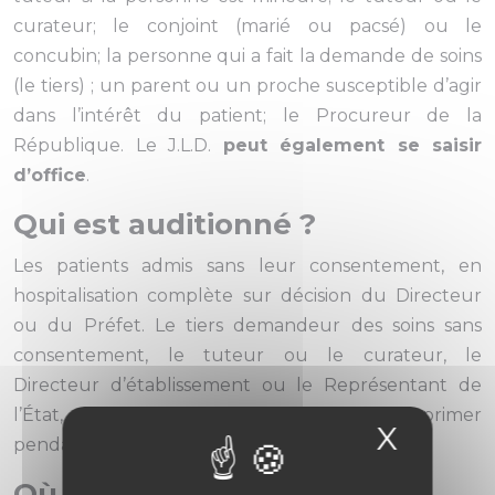
curateur; le conjoint (marié ou pacsé) ou le
concubin; la personne qui a fait la demande de soins
(le tiers) ; un parent ou un proche susceptible d’agir
dans l’intérêt du patient; le Procureur de la
République. Le J.L.D.
peut également se saisir
d’office
.
Qui est auditionné ?
Les patients admis sans leur consentement, en
hospitalisation complète sur décision du Directeur
ou du Préfet. Le tiers demandeur des soins sans
consentement, le tuteur ou le curateur, le
Directeur d’établissement ou le Représentant de
l’État, et le parquet peuvent également s’exprimer
X
Masqu
pendant l’audience.
Où ?