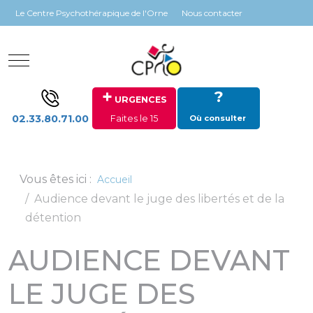
Panneau de gestion des cookies
Le Centre Psychothérapique de l'Orne
Nous contacter
Mobile Menu Toggle
+
?
URGENCES
02.33.80.71.00
Faites le 15
Où consulter
Vous êtes ici :
Accueil
Audience devant le juge des libertés et de la
détention
AUDIENCE DEVANT
LE JUGE DES