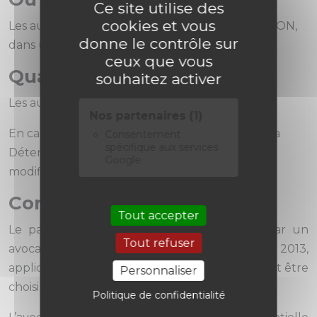
Ce site utilise des
cookies et vous
Les audiences se tiennent au CPO, site d’ALENCON,
donne le contrôle sur
dans une salle réservée au Tribunal Judiciaire.
ceux que vous
Quand ?
souhaitez activer
Les audiences se tiennent le mercredi.
Nos partenaires (1)
En cas de jour férié, le Juge des Libertés et de la
Consentement
spécifique aux services
Détention informe le bureau des entrées de la
Google
modification du jour de l’audience.
Comment ?
Tout accepter
Le patient doit être assisté ou représenté par un
Tout refuser
avocat (cf. Loi n°2013-869 du 27 septembre 2013,
applicable au 1er septembre 2014). Celui-ci peut être
Personnaliser
choisi ou commis d’office.
Politique de confidentialité