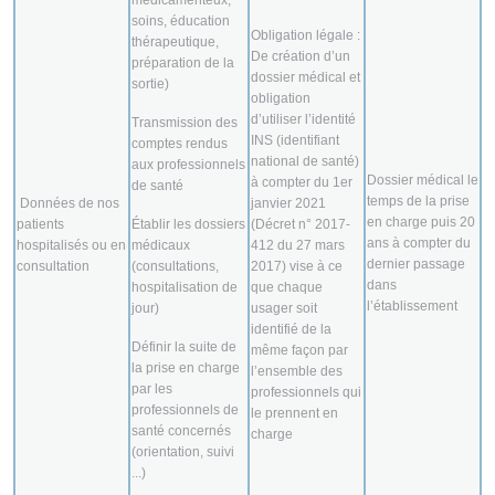
médicamenteux,
soins, éducation
Obligation légale :
thérapeutique,
De création d’un
préparation de la
dossier médical et
sortie)
obligation
d’utiliser l’identité
Transmission des
INS (identifiant
comptes rendus
national de santé)
aux professionnels
Dossier médical le
à compter du 1er
de santé
temps de la prise
Données de nos
janvier 2021
en charge puis 20
patients
Établir les dossiers
(Décret n° 2017-
ans à compter du
hospitalisés ou en
médicaux
412 du 27 mars
dernier passage
consultation
(consultations,
2017) vise à ce
dans
hospitalisation de
que chaque
l’établissement
jour)
usager soit
identifié de la
Définir la suite de
même façon par
la prise en charge
l’ensemble des
par les
professionnels qui
professionnels de
le prennent en
santé concernés
charge
(orientation, suivi
...)