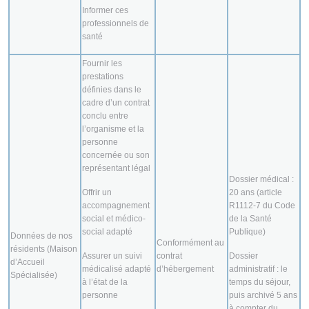
Informer ces
professionnels de
santé
Fournir les
prestations
définies dans le
cadre d’un contrat
conclu entre
l’organisme et la
personne
concernée ou son
représentant légal
Dossier médical :
Offrir un
20 ans (article
accompagnement
R1112-7 du Code
social et médico-
de la Santé
social adapté
Publique)
Données de nos
Conformément au
résidents (Maison
Assurer un suivi
contrat
Dossier
d’Accueil
médicalisé adapté
d’hébergement
administratif : le
Spécialisée)
à l’état de la
temps du séjour,
personne
puis archivé 5 ans
à compter du