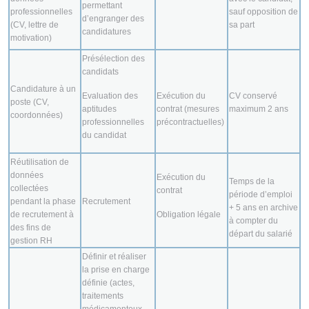
permettant
professionnelles
sauf opposition de
d’engranger des
(CV, lettre de
sa part
candidatures
motivation)
Présélection des
candidats
Candidature à un
Evaluation des
Exécution du
CV conservé
poste (CV,
aptitudes
contrat (mesures
maximum 2 ans
coordonnées)
professionnelles
précontractuelles)
du candidat
Réutilisation de
données
Exécution du
Temps de la
collectées
contrat
période d’emploi
pendant la phase
Recrutement
+ 5 ans en archive
de recrutement à
Obligation légale
à compter du
des fins de
départ du salarié
gestion RH
Définir et réaliser
la prise en charge
définie (actes,
traitements