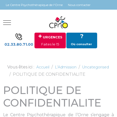
Panneau de gestion des cookies
Le Centre Psychothérapique de l'Orne
Nous contacter
Mobile Menu Toggle
+
?
URGENCES
02.33.80.71.00
Faites le 15
Où consulter
Vous êtes ici :
Accueil
L’Admission
Uncategorised
POLITIQUE DE CONFIDENTIALITE
POLITIQUE DE
CONFIDENTIALITE
Le Centre Psychothérapique de l’Orne s’engage à