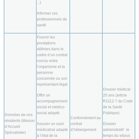
...)
Informer ces
professionnels de
santé
Fournir les
prestations
définies dans le
cadre d’un contrat
conclu entre
l’organisme et la
personne
concernée ou son
représentant légal
Dossier médical :
Offrir un
20 ans (article
accompagnement
R1112-7 du Code
social et médico-
de la Santé
social adapté
Publique)
Données de nos
Conformément au
résidents (Maison
Assurer un suivi
contrat
Dossier
d’Accueil
médicalisé adapté
d’hébergement
administratif : le
Spécialisée)
à l’état de la
temps du séjour,