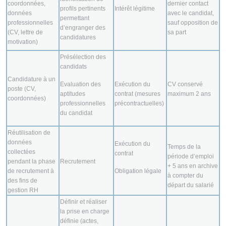
coordonnées,
dernier contact
profils pertinents
Intérêt légitime
données
avec le candidat,
permettant
professionnelles
sauf opposition de
d’engranger des
(CV, lettre de
sa part
candidatures
motivation)
Présélection des
candidats
Candidature à un
Evaluation des
Exécution du
CV conservé
poste (CV,
aptitudes
contrat (mesures
maximum 2 ans
coordonnées)
professionnelles
précontractuelles)
du candidat
Réutilisation de
données
Exécution du
Temps de la
collectées
contrat
période d’emploi
pendant la phase
Recrutement
+ 5 ans en archive
de recrutement à
Obligation légale
à compter du
des fins de
départ du salarié
gestion RH
Définir et réaliser
la prise en charge
définie (actes,