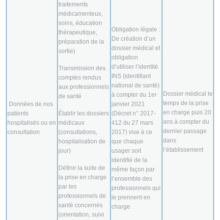
traitements
médicamenteux,
soins, éducation
Obligation légale :
thérapeutique,
De création d’un
préparation de la
dossier médical et
sortie)
obligation
d’utiliser l’identité
Transmission des
INS (identifiant
comptes rendus
national de santé)
aux professionnels
Dossier médical le
à compter du 1er
de santé
temps de la prise
Données de nos
janvier 2021
en charge puis 20
patients
Établir les dossiers
(Décret n° 2017-
ans à compter du
hospitalisés ou en
médicaux
412 du 27 mars
dernier passage
consultation
(consultations,
2017) vise à ce
dans
hospitalisation de
que chaque
l’établissement
jour)
usager soit
identifié de la
Définir la suite de
même façon par
la prise en charge
l’ensemble des
par les
professionnels qui
professionnels de
le prennent en
santé concernés
charge
(orientation, suivi