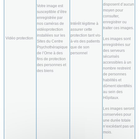
disposent d’aucun
Votre image est
moyen pour
susceptible d’être
consulter,
enregistrée par
enregistrer ou
nos caméras de
Intérêt légitime à
traiter ces images.
vidéoprotection
assurer cette
installées sur les
protection tant vis-
Vidéo protection
Les images sont
Sites du Centre
à-vis des patients
enregistrées sur
Psychothérapique
que de son
des serveurs
de l’Orne à des
personnel
sécurisés
fins de protection
accessibles à un
des personnes et
nombre restreint
des biens
de personnes
habilités et
dûment identifiés
au sein des
Hôpitaux.
Les images seront
conservées pour
une durée totale
n’excédant pas un
mois.