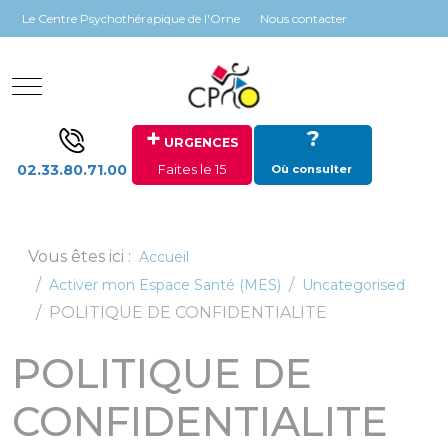
Panneau de gestion des cookies
Le Centre Psychothérapique de l'Orne
Nous contacter
Mobile Menu Toggle
+
?
URGENCES
02.33.80.71.00
Faites le 15
Où consulter
Vous êtes ici :
Accueil
Activer mon Espace Santé (MES)
Uncategorised
POLITIQUE DE CONFIDENTIALITE
POLITIQUE DE
CONFIDENTIALITE